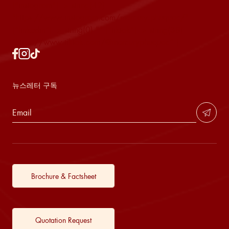
["instagram"]=> string(42)
"https://www.instagram.com/mercury.phuquoc/"
["linkedin"]=> string(0) "" ["tiktok"]=> string(38)
"https://www.tiktok.com/@mercuryphuquoc" }
뉴스레터 구독
Brochure & Factsheet
Quotation Request