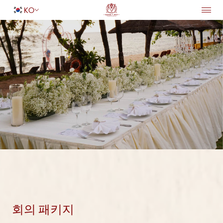
KO
홈페이지
숙박
돌아가기
편의 시설
연회 및 웨딩
서비스
다이닝
특별 제공
성인
1
여행지
어린이
0
객실 찾기
회의 패키지