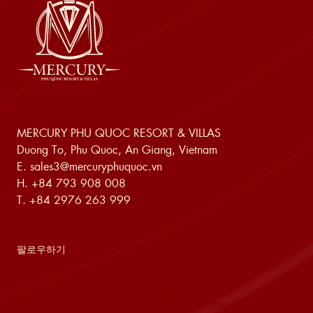
MERCURY PHU QUOC RESORT & VILLAS
Duong To, Phu Quoc, An Giang, Vietnam
E.
sales3@mercuryphuquoc.vn
H.
+84 793 908 008
T.
+84 2976 263 999
팔로우하기
array(4) { ["facebook"]=> string(39)
"https://www.facebook.com/mercuryphuquoc"