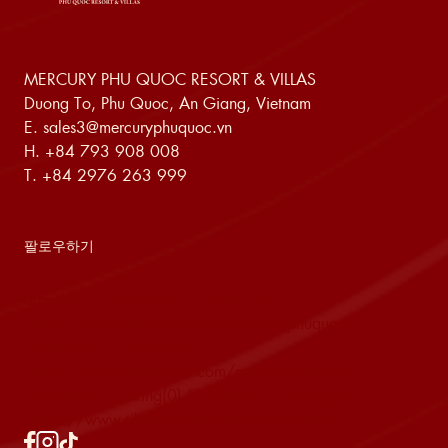
MERCURY PHU QUOC RESORT & VILLAS
Duong To, Phu Quoc, An Giang, Vietnam
E.
sales3@mercuryphuquoc.vn
H.
+84 793 908 008
T.
+84 2976 263 999
팔로우하기
array(4) { ["facebook"]=> string(39)
"https://www.facebook.com/mercuryphuquoc"
["instagram"]=> string(42)
"https://www.instagram.com/mercury.phuquoc/"
["linkedin"]=> string(0) "" ["tiktok"]=> string(38)
"https://www.tiktok.com/@mercuryphuquoc" }