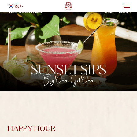
KO
홈페이지
숙박
돌아가기
편의 시설
연회 및 웨딩
서비스
다이닝
특별 제공
성인
1
여행지
어린이
0
객실 찾기
HAPPY HOUR