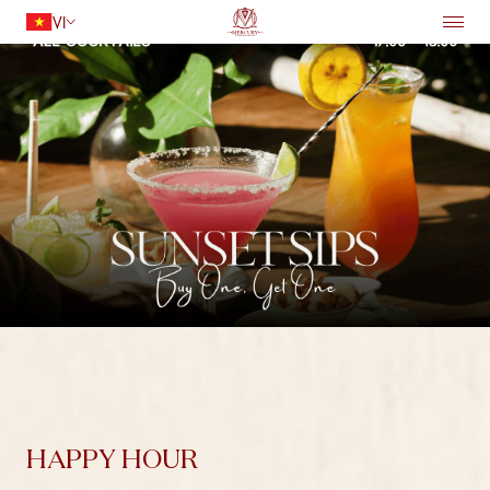
VI
TRANG CHỦ
LƯU TRÚ
Quay lại
ẨM THỰC
TIỆN ÍCH
DỊCH VỤ
HỘI NGHỊ VÀ TIỆC CƯỚI
ƯU ĐÃI
Người lớn
1
ĐIỂM ĐẾN
Trẻ em
0
TÌM PHÒNG
HAPPY HOUR