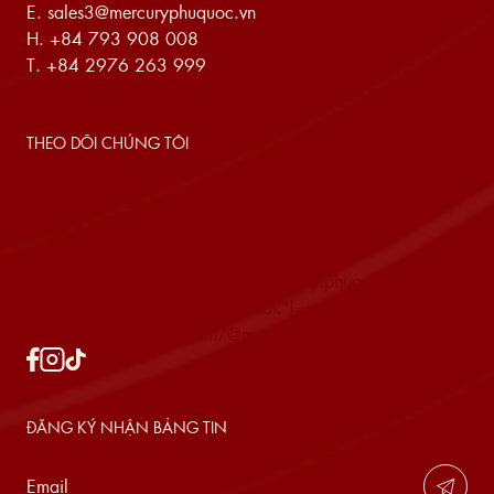
E.
sales3@mercuryphuquoc.vn
H.
+84 793 908 008
T.
+84 2976 263 999
THEO DÕI CHÚNG TÔI
array(4) { ["facebook"]=> string(39)
"https://www.facebook.com/mercuryphuquoc"
["instagram"]=> string(42)
"https://www.instagram.com/mercury.phuquoc/"
["linkedin"]=> string(0) "" ["tiktok"]=> string(38)
"https://www.tiktok.com/@mercuryphuquoc" }
ĐĂNG KÝ NHẬN BẢNG TIN