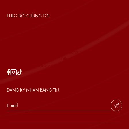
THEO DÕI CHÚNG TÔI
array(4) { ["facebook"]=> string(39)
"https://www.facebook.com/mercuryphuquoc"
["instagram"]=> string(42)
"https://www.instagram.com/mercury.phuquoc/"
["linkedin"]=> string(0) "" ["tiktok"]=> string(38)
"https://www.tiktok.com/@mercuryphuquoc" }
ĐĂNG KÝ NHẬN BẢNG TIN