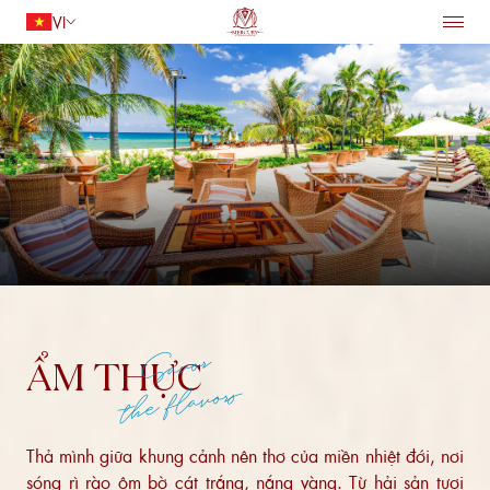
VI
TRANG CHỦ
LƯU TRÚ
Quay lại
ẨM THỰC
TIỆN ÍCH
DỊCH VỤ
HỘI NGHỊ VÀ TIỆC CƯỚI
ƯU ĐÃI
Người lớn
1
ĐIỂM ĐẾN
Trẻ em
0
TÌM PHÒNG
Savor
ẨM THỰC
the flavors
Thả mình giữa khung cảnh nên thơ của miền nhiệt đới, nơi
sóng rì rào ôm bờ cát trắng, nắng vàng. Từ hải sản tươi