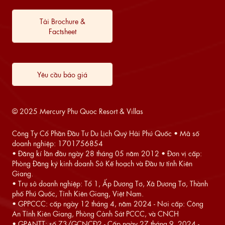
Tải Brochure &
Factsheet
Yêu cầu báo giá
© 2025 Mercury Phu Quoc Resort & Villas
Công Ty Cổ Phần Đầu Tư Du Lịch Quý Hải Phú Quốc • Mã số
doanh nghiệp: 1701756854
• Đăng kí lần đầu ngày 28 tháng 05 năm 2012 • Đơn vị cấp:
Phòng Đăng ký kinh doanh Sở Kế hoạch và Đầu tư tỉnh Kiên
Giang.
• Trụ sở doanh nghiệp: Tổ 1, Ấp Dương Tơ, Xã Dương Tơ, Thành
phố Phú Quốc, Tỉnh Kiên Giang, Việt Nam.
• GPPCCC: cấp ngày 12 tháng 4, năm 2024 - Nơi cấp: Công
An Tỉnh Kiên Giang, Phòng Cảnh Sát PCCC, và CNCH
• GPANTT: số 73/GCNCĐ2 - Cấp ngày 27 tháng 9, 2024 -