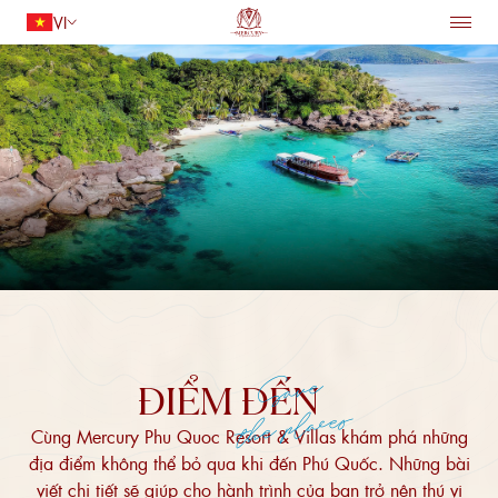
VI
TRANG CHỦ
LƯU TRÚ
Quay lại
ẨM THỰC
TIỆN ÍCH
DỊCH VỤ
HỘI NGHỊ VÀ TIỆC CƯỚI
ƯU ĐÃI
Người lớn
1
ĐIỂM ĐẾN
Trẻ em
0
TÌM PHÒNG
Save
ĐIỂM ĐẾN
the places
Cùng Mercury Phu Quoc Resort & Villas khám phá những
địa điểm không thể bỏ qua khi đến Phú Quốc. Những bài
viết chi tiết sẽ giúp cho hành trình của bạn trở nên thú vị