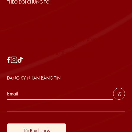
THEO DÕI CHÚNG TÔI
array(4) { ["facebook"]=> string(39)
"https://www.facebook.com/mercuryphuquoc"
["instagram"]=> string(42)
"https://www.instagram.com/mercury.phuquoc/"
["linkedin"]=> string(0) "" ["tiktok"]=> string(38)
"https://www.tiktok.com/@mercuryphuquoc" }
ĐĂNG KÝ NHẬN BẢNG TIN
Tải Brochure &