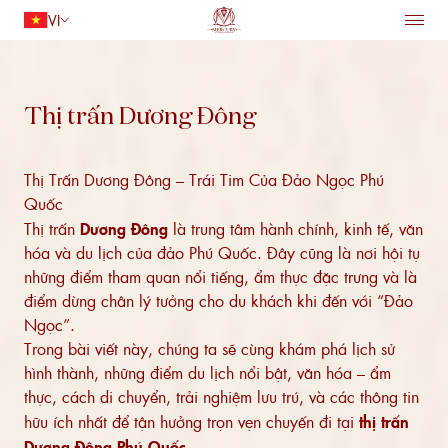
VI
TRANG CHỦ
LƯU TRÚ
Quay lại
ẨM THỰC
Thị trấn Dương Đông
TIỆN ÍCH
DỊCH VỤ
Thị Trấn Dương Đông – Trái Tim Của Đảo Ngọc Phú
HỘI NGHỊ VÀ TIỆC CƯỚI
Quốc
ƯU ĐÃI
Người lớn
1
ĐIỂM ĐẾN
Thị trấn
Dương Đông
là trung tâm hành chính, kinh tế, văn
Trẻ em
0
hóa và du lịch của đảo Phú Quốc. Đây cũng là nơi hội tụ
những điểm tham quan nổi tiếng, ẩm thực đặc trưng và là
TÌM PHÒNG
điểm dừng chân lý tưởng cho du khách khi đến với “Đảo
Ngọc”.
Trong bài viết này, chúng ta sẽ cùng khám phá lịch sử
hình thành, những điểm du lịch nổi bật, văn hóa – ẩm
thực, cách di chuyển, trải nghiệm lưu trú, và các thông tin
hữu ích nhất để tận hưởng trọn vẹn chuyến đi tại
thị trấn
Dương Đông Phú Quốc
.