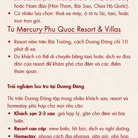
hoặc Nam đảo (Hòn Thơm, Bãi Sao, Chùa Hộ Quốc).
Có nhiều lựa chọn: thuê xe máy, ô tô tự lái, taxi, hoặc
tour trọn gói.
Từ
Mercury Phu Quoc Resort & Villas
Resort nằm trên Bãi Trường, cách Dương Đông chỉ 10
phút đi xe.
Du khách có thể di chuyển bằng taxi hoặc dịch vụ đưa
đón của resort để khám phá chợ đêm và các điểm
tham quan.
Trải nghiệm lưu trú tại Dương Đông
Thị trấn Dương Đông tập trung nhiều khách sạn, resort và
homestay phù hợp cho mọi nhu cầu:
Khách sạn 2-3 sao
: giá hợp lý, gần chợ đêm và bãi
biển.
Resort cao cấp
: view biển, hồ bơi, dịch vụ nghỉ dưỡng.
Homestay
: phong cách địa phương, gần gũi, phù hợp