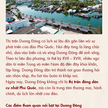
Thị trấn Dương Đông có lịch sử lâu đời gắn liền với sự
phát triển của đảo Phú Quốc. Nơi đây từng là làng chài
nhỏ, dựa vào biển cả và sông Dương Đông để sinh sống.
Theo tư liệu địa phương, từ thế kỷ XVII – XVIII, nhiều ngư
dân từ miền Trung và miền Nam đã đến đây khai khẩn,
lập làng. Dương Đông dần trở thành nơi giao thương hải
sản nhộn nhịp, thu hút tàu buôn từ khắp nơi.
Ngày nay, Dương Đông không chỉ là
thị trấn đông dân
cư nhất Phú Quốc
, mà còn là trung tâm thương mại, hành
chính, du lịch lớn nhất của đảo.
Các điểm tham quan nổi bật tại Dương Đông