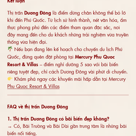
Kết luận
Thị trấn
Dương Đông
là điểm dừng chân không thể bỏ lỡ
khi đến Phú Quốc. Từ lịch sử hình thành, nét văn hóa, ẩm
thực phong phú đến các điểm tham quan đặc sắc, nơi
đây mang đến cho du khách những trải nghiệm vừa truyền
thống vừa hiện đại.
Nếu bạn đang lên kế hoạch cho chuyến du lịch Phú
Quốc, đừng quên đặt phòng tại
Mercury Phu Quoc
Resort & Villas
– điểm nghỉ dưỡng 5 sao với bãi biển
riêng tuyệt đẹp, chỉ cách Dương Đông vài phút di chuyển.
Khám phá ngay các khuyến mãi hấp dẫn tại Mercury
Phu Quoc Resort & Villas
FAQ về thị trấn Dương Đông
1. Thị trấn Dương Đông có bãi biển đẹp không?
→ Có, Bãi Trường và Bãi Dài gần trung tâm là những bãi
biển nổi tiếng.