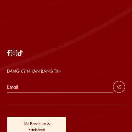
array(4) { ["facebook"]=> string(39)
"https://www.facebook.com/mercuryphuquoc"
["instagram"]=> string(42)
"https://www.instagram.com/mercury.phuquoc/"
["linkedin"]=> string(0) "" ["tiktok"]=> string(38)
"https://www.tiktok.com/@mercuryphuquoc" }
ĐĂNG KÝ NHẬN BẢNG TIN
Tải Brochure &
Factsheet