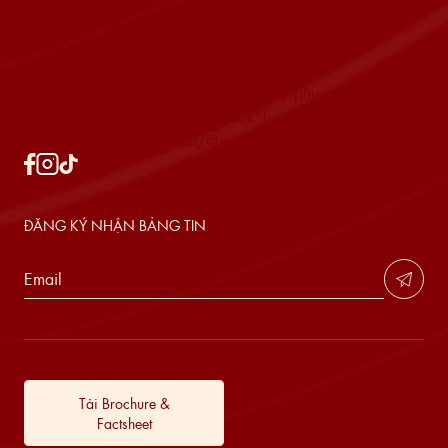
array(4) { ["facebook"]=> string(39)
"https://www.facebook.com/mercuryphuquoc"
["instagram"]=> string(42)
"https://www.instagram.com/mercury.phuquoc/"
["linkedin"]=> string(0) "" ["tiktok"]=> string(38)
"https://www.tiktok.com/@mercuryphuquoc" }
ĐĂNG KÝ NHẬN BẢNG TIN
Tải Brochure &
Factsheet