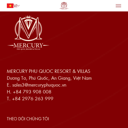
VI
TRANG CHỦ
LƯU TRÚ
Quay lại
ẨM THỰC
TIỆN ÍCH
DỊCH VỤ
HỘI NGHỊ VÀ TIỆC CƯỚI
ƯU ĐÃI
Người lớn
1
ĐIỂM ĐẾN
Trẻ em
0
MERCURY PHU QUOC RESORT & VILLAS
Dương Tơ, Phú Quốc, An Giang, Việt Nam
TÌM PHÒNG
E.
sales3@mercuryphuquoc.vn
H.
+84 793 908 008
T.
+84 2976 263 999
THEO DÕI CHÚNG TÔI